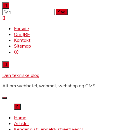
Skip
to
Søg
content
efter:
Forside
Om JBE
Kontakt
Sitemap
🛈
Den tekniske blog
Alt om webhotel, webmail, webshop og CMS
Home
Artikler
Kender du til engelsk streetwear?