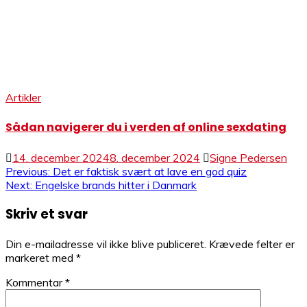
Artikler
Sådan navigerer du i verden af online sexdating
14. december 2024
8. december 2024
Signe Pedersen
Indlægsnavigation
Previous:
Det er faktisk svært at lave en god quiz
Next:
Engelske brands hitter i Danmark
Skriv et svar
Din e-mailadresse vil ikke blive publiceret.
Krævede felter er
markeret med
*
Kommentar
*