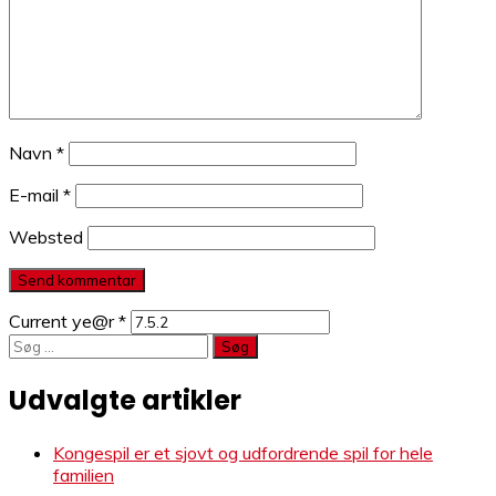
Navn
*
E-mail
*
Websted
Current ye@r
*
Søg
efter:
Udvalgte artikler
Kongespil er et sjovt og udfordrende spil for hele
familien