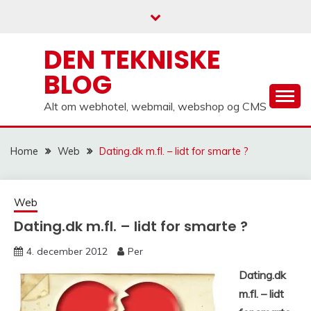
Skip
to
content
DEN TEKNISKE
BLOG
Alt om webhotel, webmail, webshop og CMS
Home
Web
Dating.dk m.fl. – lidt for smarte ?
Web
Dating.dk m.fl. – lidt for smarte ?
4. december 2012
Per
Dating.dk
m.fl. – lidt