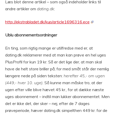
Læs blot denne artikel – som også indeholder links til
andre artikler om
dating.dk
:
http://ekstrabladet.dk/kup/article1696316.ece
Ublu abonnementsordninger
En ting, som rigtig mange er utilfredse med er, at
dating.dk reklamerer med at man kan prøve en hel uges
PlusProfil for kun 19 kr. Så er det lige der, at man skal
have de helt store briller på; for med småt står der nemlig
længere nede på siden teksten:
herefter 45,- om ugen
(449,- hver 10. uge)
. Så kunne man måske tro, at der
ugen efter ville blive hævet 45 kr., for at dække næste
uges abonnement – indtil man lukker abonnementet. Men
det er ikke det, der sker – nej, efter de 7 dages
prøveperiode, hæver dating.dk simpelthen 449 kr. for de