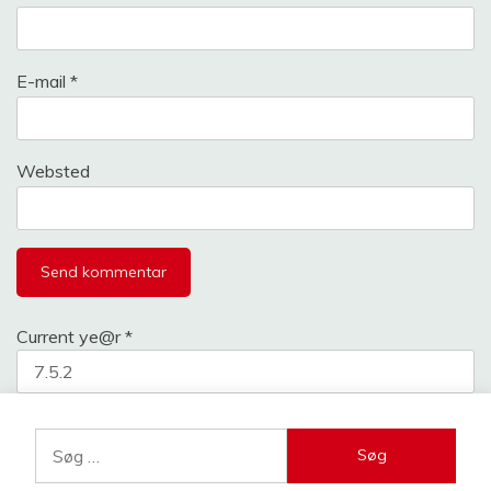
E-mail
*
Websted
Current ye@r
*
Søg
efter: